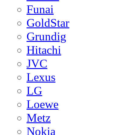
Funai
GoldStar
Grundig
Hitachi
JVC
Lexus
LG
Loewe
Metz
Nokia