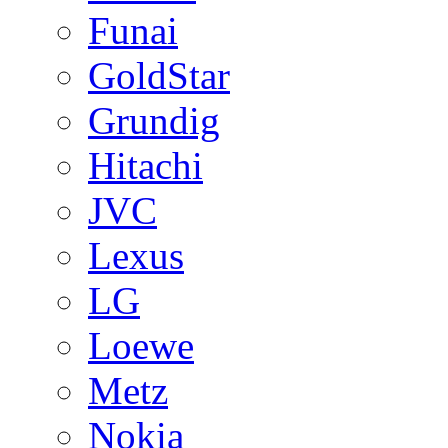
Funai
GoldStar
Grundig
Hitachi
JVC
Lexus
LG
Loewe
Metz
Nokia