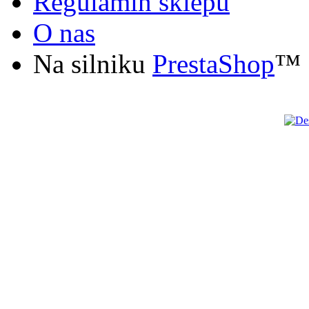
Regulamin sklepu
O nas
Na silniku
PrestaShop
™