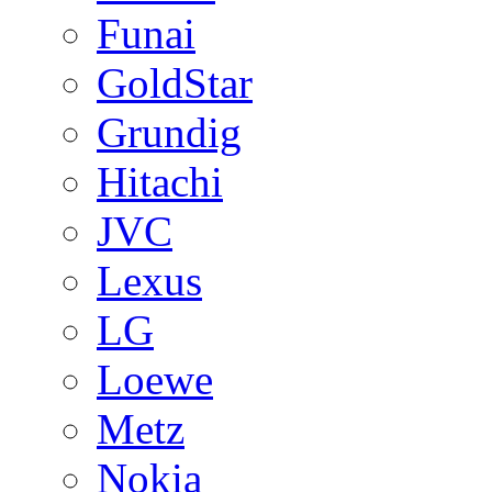
Funai
GoldStar
Grundig
Hitachi
JVC
Lexus
LG
Loewe
Metz
Nokia