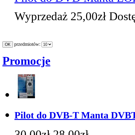
Wyprzedaż
25,00zł
Dost
przedmiotów:
Promocje
Pilot do DVB-T Manta DVBT0
30,00zł
28,00zł