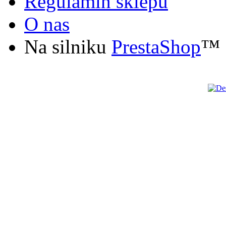
Regulamin sklepu
O nas
Na silniku
PrestaShop
™