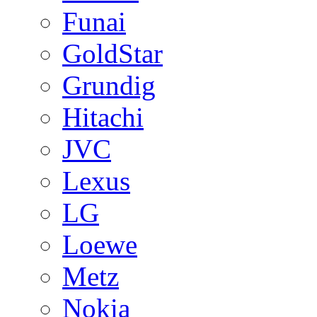
Funai
GoldStar
Grundig
Hitachi
JVC
Lexus
LG
Loewe
Metz
Nokia