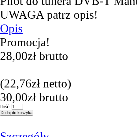
Pilot do tunera DVB-T Man
UWAGA patrz opis!
Opis
Promocja!
28,00zł
brutto
(
22,76zł
netto)
30,00zł
brutto
Ilość:
Szczegóły