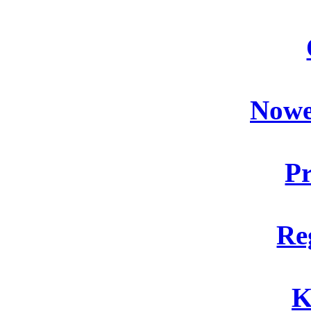
Nowe
P
Re
K